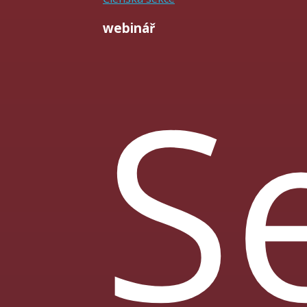
webinář
S