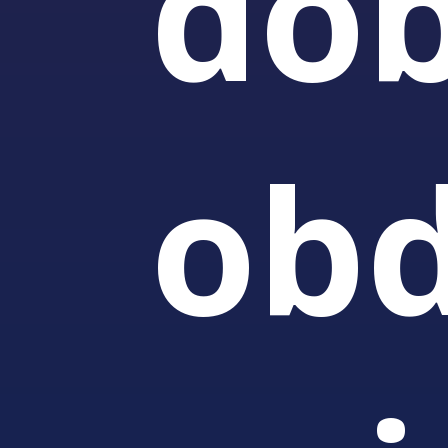
do
ob